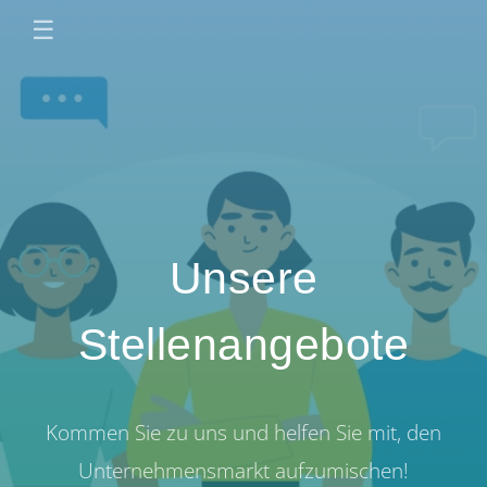
☰
Unsere
Stellenangebote
Kommen Sie zu uns und helfen Sie mit, den
Unternehmensmarkt aufzumischen!