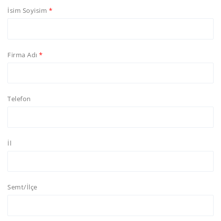
İsim Soyisim
Firma Adı
Telefon
İl
Semt/İlçe