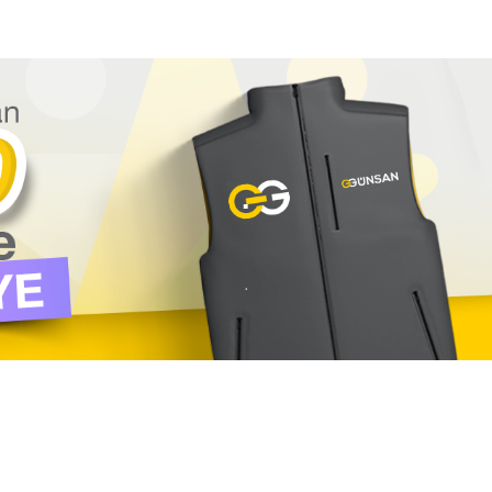
HOME
KAYIT FORMU
.
.