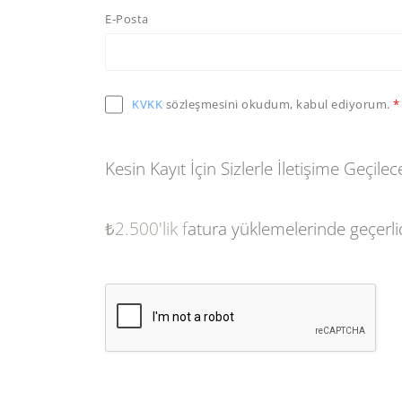
E-Posta
KVKK
sözleşmesini okudum, kabul ediyorum.
Kesin Kayıt İçin Sizlerle İletişime Geçilece
₺2
.500'lik f
atura yüklemelerinde geçerlid