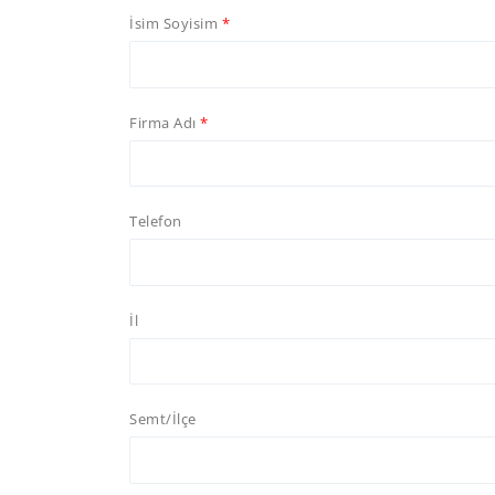
İsim Soyisim
Firma Adı
Telefon
İl
Semt/İlçe